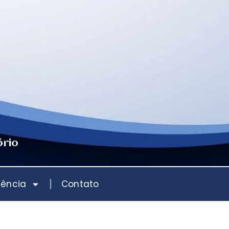
ório
iência
Contato