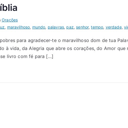
íblia
m
Orações
luz
,
maravilhoso
,
mundo
,
palavras
,
paz
,
senhor
,
tempo
,
verdade
,
v
obres para agradecer-te o maravilhoso dom de tua Palavr
ido à vida, da Alegria que abre os corações, do Amor que
se livro com fé para […]