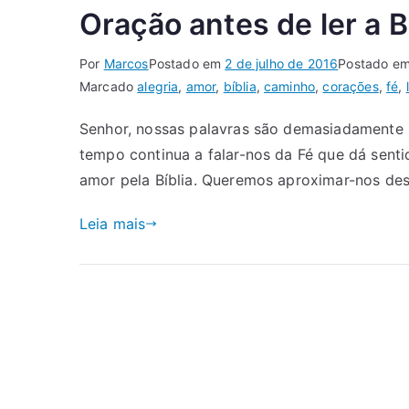
Oração antes de ler a B
Por
Marcos
Postado em
2 de julho de 2016
Postado e
Marcado
alegria
,
amor
,
bíblia
,
caminho
,
corações
,
fé
,
Senhor, nossas palavras são demasiadamente p
tempo continua a falar-nos da Fé que dá sent
amor pela Bíblia. Queremos aproximar-nos des
Leia mais