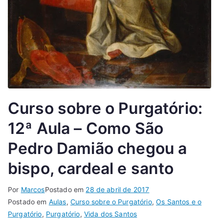
Curso sobre o Purgatório:
12ª Aula – Como São
Pedro Damião chegou a
bispo, cardeal e santo
Por
Marcos
Postado em
28 de abril de 2017
Postado em
Aulas
,
Curso sobre o Purgatório
,
Os Santos e o
Purgatório
,
Purgatório
,
Vida dos Santos