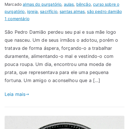
Marcado
almas do purgatório
,
aulas
,
bênção
,
curso sobre o
purgatório
,
igreja
,
sacrifício
,
santas almas
,
são pedro damião
1 comentário
São Pedro Damião perdeu seu pai e sua mãe logo
que nasceu. Um de seus irmãos o adotou, porém o
tratava de forma áspera, forçando-o a trabalhar
duramente, alimentando-o mal e vestindo-o com
pouca roupa. Um dia, encontrou uma moeda de
prata, que representava para ele uma pequena
fortuna. Um amigo o aconselhou que a […]
Leia mais