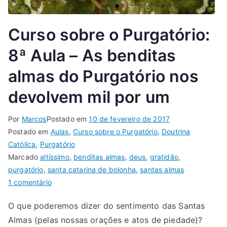
Curso sobre o Purgatório:
8ª Aula – As benditas
almas do Purgatório nos
devolvem mil por um
Por
Marcos
Postado em
10 de fevereiro de 2017
Postado em
Aulas
,
Curso sobre o Purgatório
,
Doutrina
Católica
,
Purgatório
Marcado
altíssimo
,
benditas almas
,
deus
,
gratidão
,
purgatório
,
santa catarina de bolonha
,
santas almas
1 comentário
O que poderemos dizer do sentimento das Santas
Almas (pelas nossas orações e atos de piedade)?