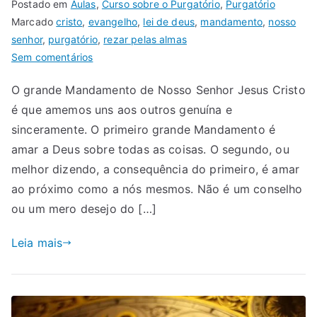
Postado em
Aulas
,
Curso sobre o Purgatório
,
Purgatório
Marcado
cristo
,
evangelho
,
lei de deus
,
mandamento
,
nosso
senhor
,
purgatório
,
rezar pelas almas
Sem comentários
O grande Mandamento de Nosso Senhor Jesus Cristo
é que amemos uns aos outros genuína e
sinceramente. O primeiro grande Mandamento é
amar a Deus sobre todas as coisas. O segundo, ou
melhor dizendo, a consequência do primeiro, é amar
ao próximo como a nós mesmos. Não é um conselho
ou um mero desejo do […]
Leia mais