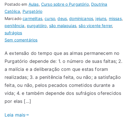
Postado em
Aulas
,
Curso sobre o Purgatório
,
Doutrina
Católica
,
Purgatório
Marcado
carmelitas
,
curso
,
deus
,
dominicanos
,
jejuns
,
missas
,
penitência
,
purgatóiro
,
são malaquias
,
são vicente ferrer
,
sufrágios
Sem comentários
A extensão do tempo que as almas permanecem no
Purgatório depende de: 1. o número de suas faltas; 2.
a malícia e a deliberação com que estas foram
realizadas; 3. a penitência feita, ou não; a satisfação
feita, ou não, pelos pecados cometidos durante a
vida; 4. e também depende dos sufrágios oferecidos
por elas […]
Leia mais