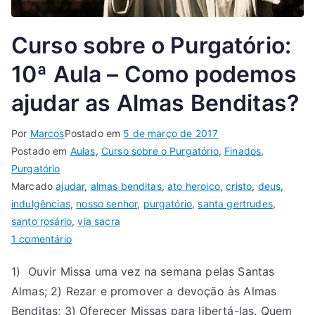
Curso sobre o Purgatório:
10ª Aula – Como podemos
ajudar as Almas Benditas?
Por
Marcos
Postado em
5 de março de 2017
Postado em
Aulas
,
Curso sobre o Purgatório
,
Finados
,
Purgatório
Marcado
ajudar
,
almas benditas
,
ato heroico
,
cristo
,
deus
,
indulgências
,
nosso senhor
,
purgatório
,
santa gertrudes
,
santo rosário
,
via sacra
1 comentário
1) Ouvir Missa uma vez na semana pelas Santas
Almas; 2) Rezar e promover a devoção às Almas
Benditas; 3) Oferecer Missas para libertá-las. Quem