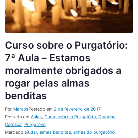
Curso sobre o Purgatório:
7ª Aula – Estamos
moralmente obrigados a
rogar pelas almas
benditas
Por
Marcos
Postado em
2 de fevereiro de 2017
Postado em
Aulas
,
Curso sobre o Purgatório
,
Doutrina
Católica
,
Purgatório
Marcado
ajudar
,
almas benditas
,
almas do purgatório
,