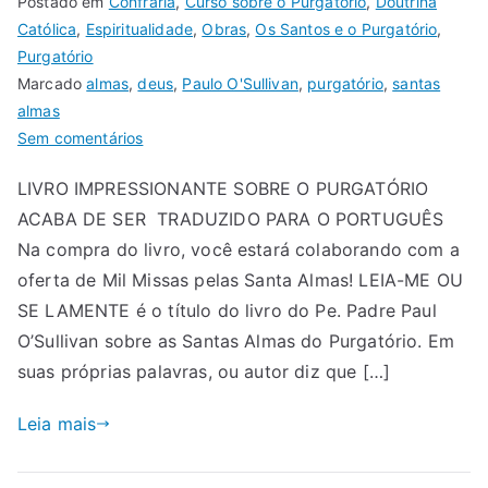
Postado em
Confraria
,
Curso sobre o Purgatório
,
Doutrina
Católica
,
Espiritualidade
,
Obras
,
Os Santos e o Purgatório
,
Purgatório
Marcado
almas
,
deus
,
Paulo O'Sullivan
,
purgatório
,
santas
almas
Sem comentários
LIVRO IMPRESSIONANTE SOBRE O PURGATÓRIO
ACABA DE SER TRADUZIDO PARA O PORTUGUÊS
Na compra do livro, você estará colaborando com a
oferta de Mil Missas pelas Santa Almas! LEIA-ME OU
SE LAMENTE é o título do livro do Pe. Padre Paul
O’Sullivan sobre as Santas Almas do Purgatório. Em
suas próprias palavras, ou autor diz que […]
Leia mais