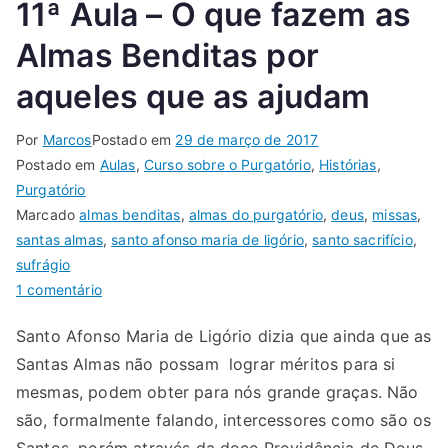
11ª Aula – O que fazem as
Almas Benditas por
aqueles que as ajudam
Por
Marcos
Postado em
29 de março de 2017
Postado em
Aulas
,
Curso sobre o Purgatório
,
Histórias
,
Purgatório
Marcado
almas benditas
,
almas do purgatório
,
deus
,
missas
,
santas almas
,
santo afonso maria de ligório
,
santo sacrifício
,
sufrágio
1 comentário
Santo Afonso Maria de Ligório dizia que ainda que as
Santas Almas não possam lograr méritos para si
mesmas, podem obter para nós grande graças. Não
são, formalmente falando, intercessores como são os
Santos, porém através da doce Providência de Deus,