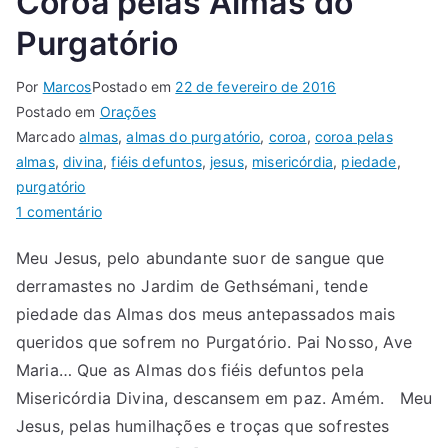
Coroa pelas Almas do
Purgatório
Por
Marcos
Postado em
22 de fevereiro de 2016
Postado em
Orações
Marcado
almas
,
almas do purgatório
,
coroa
,
coroa pelas
almas
,
divina
,
fiéis defuntos
,
jesus
,
misericórdia
,
piedade
,
purgatório
1 comentário
Meu Jesus, pelo abundante suor de sangue que
derramastes no Jardim de Gethsémani, tende
piedade das Almas dos meus antepassados mais
queridos que sofrem no Purgatório. Pai Nosso, Ave
Maria… Que as Almas dos fiéis defuntos pela
Misericórdia Divina, descansem em paz. Amém. Meu
Jesus, pelas humilhações e troças que sofrestes