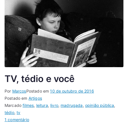
TV, tédio e você
Por
Marcos
Postado em
10 de outubro de 2016
Postado em
Artigos
Marcado
filmes
,
leitura
,
livro
,
madrugada
,
opinião pública
,
tédio
,
tv
1 comentário