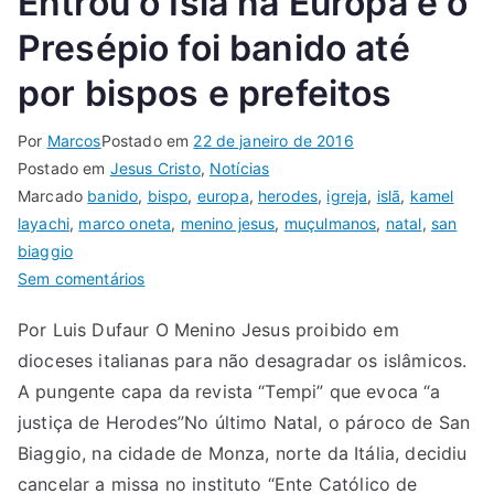
Entrou o Islã na Europa e o
Presépio foi banido até
por bispos e prefeitos
Por
Marcos
Postado em
22 de janeiro de 2016
Postado em
Jesus Cristo
,
Notícias
Marcado
banido
,
bispo
,
europa
,
herodes
,
igreja
,
islã
,
kamel
layachi
,
marco oneta
,
menino jesus
,
muçulmanos
,
natal
,
san
biaggio
Sem comentários
Por Luis Dufaur O Menino Jesus proibido em
dioceses italianas para não desagradar os islâmicos.
A pungente capa da revista “Tempi” que evoca “a
justiça de Herodes”No último Natal, o pároco de San
Biaggio, na cidade de Monza, norte da Itália, decidiu
cancelar a missa no instituto “Ente Católico de