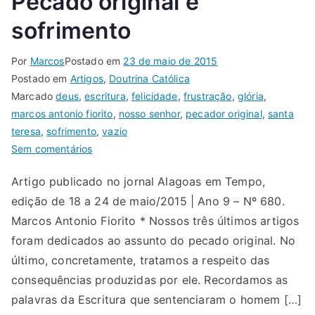
Pecado original e
sofrimento
Por
Marcos
Postado em
23 de maio de 2015
Postado em
Artigos
,
Doutrina Católica
Marcado
deus
,
escritura
,
felicidade
,
frustração
,
glória
,
marcos antonio fiorito
,
nosso senhor
,
pecador original
,
santa
teresa
,
sofrimento
,
vazio
Sem comentários
Artigo publicado no jornal Alagoas em Tempo,
edição de 18 a 24 de maio/2015 | Ano 9 – Nº 680.
Marcos Antonio Fiorito * Nossos três últimos artigos
foram dedicados ao assunto do pecado original. No
último, concretamente, tratamos a respeito das
consequências produzidas por ele. Recordamos as
palavras da Escritura que sentenciaram o homem […]