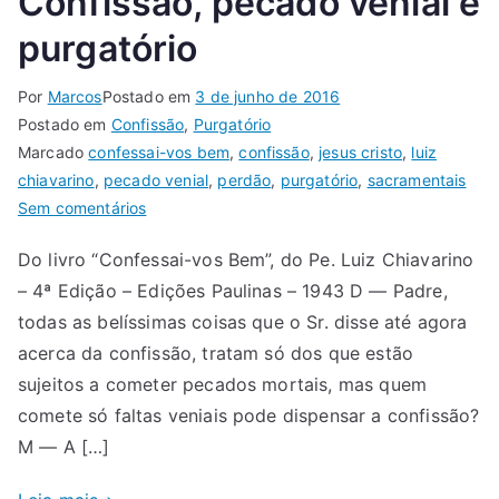
Confissão, pecado venial e
purgatório
Por
Marcos
Postado em
3 de junho de 2016
Postado em
Confissão
,
Purgatório
Marcado
confessai-vos bem
,
confissão
,
jesus cristo
,
luiz
chiavarino
,
pecado venial
,
perdão
,
purgatório
,
sacramentais
Sem comentários
Do livro “Confessai-vos Bem”, do Pe. Luiz Chiavarino
– 4ª Edição – Edições Paulinas – 1943 D — Padre,
todas as belíssimas coisas que o Sr. disse até agora
acerca da confissão, tratam só dos que estão
sujeitos a cometer pecados mortais, mas quem
comete só faltas veniais pode dispensar a confissão?
M — A […]