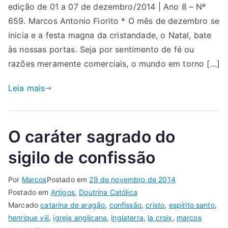
edição de 01 a 07 de dezembro/2014 | Ano 8 – Nº
659. Marcos Antonio Fiorito * O mês de dezembro se
inicia e a festa magna da cristandade, o Natal, bate
às nossas portas. Seja por sentimento de fé ou
razões meramente comerciais, o mundo em torno […]
Leia mais
O caráter sagrado do
sigilo de confissão
Por
Marcos
Postado em
29 de novembro de 2014
Postado em
Artigos
,
Doutrina Católica
Marcado
catarina de aragão
,
confissão
,
cristo
,
espírito santo
,
henrique viii
,
igreja anglicana
,
inglaterra
,
la croix
,
marcos