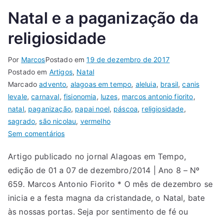
Natal e a paganização da
religiosidade
Por
Marcos
Postado em
19 de dezembro de 2017
Postado em
Artigos
,
Natal
Marcado
advento
,
alagoas em tempo
,
aleluia
,
brasil
,
canis
levale
,
carnaval
,
fisionomia
,
luzes
,
marcos antonio fiorito
,
natal
,
paganização
,
papai noel
,
páscoa
,
religiosidade
,
sagrado
,
são nicolau
,
vermelho
Sem comentários
Artigo publicado no jornal Alagoas em Tempo,
edição de 01 a 07 de dezembro/2014 | Ano 8 – Nº
659. Marcos Antonio Fiorito * O mês de dezembro se
inicia e a festa magna da cristandade, o Natal, bate
às nossas portas. Seja por sentimento de fé ou