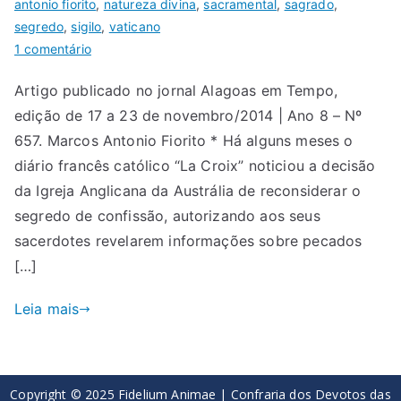
antonio fiorito
,
natureza divina
,
sacramental
,
sagrado
,
segredo
,
sigilo
,
vaticano
1 comentário
Artigo publicado no jornal Alagoas em Tempo,
edição de 17 a 23 de novembro/2014 | Ano 8 – Nº
657. Marcos Antonio Fiorito * Há alguns meses o
diário francês católico “La Croix” noticiou a decisão
da Igreja Anglicana da Austrália de reconsiderar o
segredo de confissão, autorizando aos seus
sacerdotes revelarem informações sobre pecados
[…]
Leia mais
Copyright © 2025 Fidelium Animae | Confraria dos Devotos das