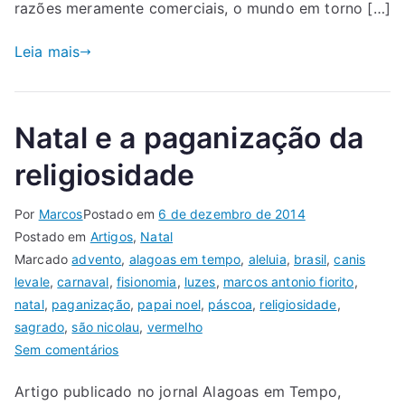
razões meramente comerciais, o mundo em torno […]
Leia mais
Natal e a paganização da
religiosidade
Por
Marcos
Postado em
6 de dezembro de 2014
Postado em
Artigos
,
Natal
Marcado
advento
,
alagoas em tempo
,
aleluia
,
brasil
,
canis
levale
,
carnaval
,
fisionomia
,
luzes
,
marcos antonio fiorito
,
natal
,
paganização
,
papai noel
,
páscoa
,
religiosidade
,
sagrado
,
são nicolau
,
vermelho
Sem comentários
Artigo publicado no jornal Alagoas em Tempo,