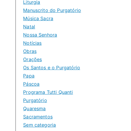
Liturgia
Manuscrito do Purgatório
Música Sacra
Natal
Nossa Senhora
Notícias
Obras
Orações
Os Santos e o Purgatório
Papa
Páscoa
Programa Tutti Quanti
Purgatório
Quaresma
Sacramentos
Sem categoria