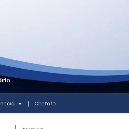
ório
iência
Contato