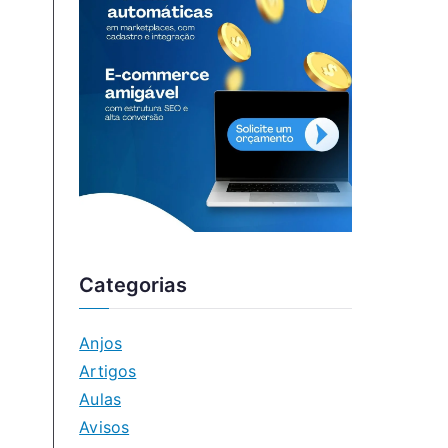
Categorias
Anjos
Artigos
Aulas
Avisos