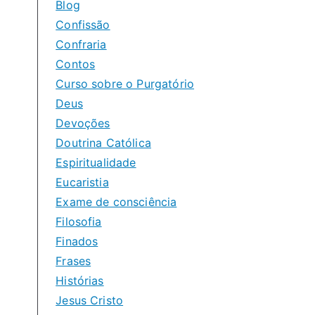
Blog
Confissão
Confraria
Contos
Curso sobre o Purgatório
Deus
Devoções
Doutrina Católica
Espiritualidade
Eucaristia
Exame de consciência
Filosofia
Finados
Frases
Histórias
Jesus Cristo