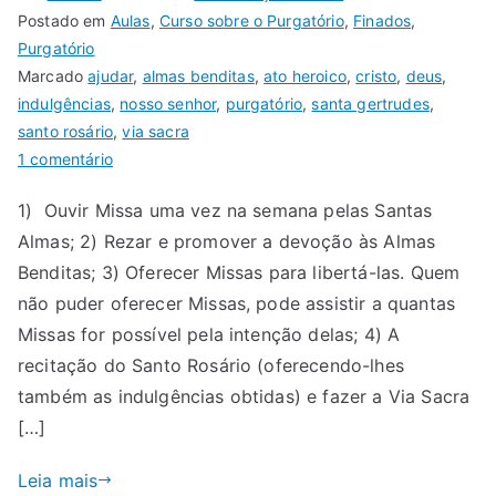
Postado em
Aulas
,
Curso sobre o Purgatório
,
Finados
,
Purgatório
Marcado
ajudar
,
almas benditas
,
ato heroico
,
cristo
,
deus
,
indulgências
,
nosso senhor
,
purgatório
,
santa gertrudes
,
santo rosário
,
via sacra
1 comentário
1) Ouvir Missa uma vez na semana pelas Santas
Almas; 2) Rezar e promover a devoção às Almas
Benditas; 3) Oferecer Missas para libertá-las. Quem
não puder oferecer Missas, pode assistir a quantas
Missas for possível pela intenção delas; 4) A
recitação do Santo Rosário (oferecendo-lhes
também as indulgências obtidas) e fazer a Via Sacra
[…]
Leia mais