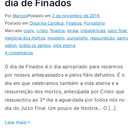
dia de Finados
Por
Marcos
Postado em
2 de novembro de 2016
Postado em
Doutrina Católica
,
Finados
,
Purgatório
Marcado
cluny
,
cristo
,
finados
,
igreja
,
indulgências
,
juízo final
,
memória dos mortos
,
mosteiro
,
purgatório
,
ressurreição
,
santo
odilon
,
todos os santos
,
vida eterna
4 comentários
O dia de Finados é o dia apropriado para rezarmos
por nossos antepassados e pelos fiéis defuntos. É o
dia em que celebramos também a vida eterna e a
ressurreição dos mortos, antecipada por Cristo que
ressuscitou ao 3º dia e aguardada por todos nós no
dia do Juízo Final. Um pouco de história… O […]
Leia mais