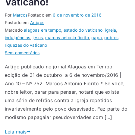
Vaticano!
Por
Marcos
Postado em
6 de novembro de 2016
Postado em
Artigos
Marcado
alagoas em tempo
,
estado do vaticano
,
igreja
,
indulgências
,
jesus
,
marcos antonio fiorito
,
papa
,
pobres
,
riquezas do vaticano
Sem comentários
Artigo publicado no jornal Alagoas em Tempo,
edição de 31 de outubro a 6 de novembro/2016 |
Ano 10 – Nº 752. Marcos Antonio Fiorito * Se você,
nobre leitor, parar para pensar, notará que existe
uma série de refrãos contra a Igreja repetidos
invariavelmente pelo povo desavisado. Faz parte do
modismo papagaiar pseudoverdades com […]
Leia mais