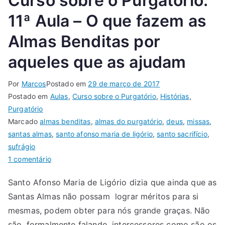
Curso sobre o Purgatório:
11ª Aula – O que fazem as
Almas Benditas por
aqueles que as ajudam
Por
Marcos
Postado em
29 de março de 2017
Postado em
Aulas
,
Curso sobre o Purgatório
,
Histórias
,
Purgatório
Marcado
almas benditas
,
almas do purgatório
,
deus
,
missas
,
santas almas
,
santo afonso maria de ligório
,
santo sacrifício
,
sufrágio
1 comentário
Santo Afonso Maria de Ligório dizia que ainda que as
Santas Almas não possam lograr méritos para si
mesmas, podem obter para nós grande graças. Não
são, formalmente falando, intercessores como são os