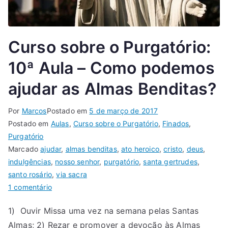
Curso sobre o Purgatório:
10ª Aula – Como podemos
ajudar as Almas Benditas?
Por
Marcos
Postado em
5 de março de 2017
Postado em
Aulas
,
Curso sobre o Purgatório
,
Finados
,
Purgatório
Marcado
ajudar
,
almas benditas
,
ato heroico
,
cristo
,
deus
,
indulgências
,
nosso senhor
,
purgatório
,
santa gertrudes
,
santo rosário
,
via sacra
1 comentário
1) Ouvir Missa uma vez na semana pelas Santas
Almas; 2) Rezar e promover a devoção às Almas