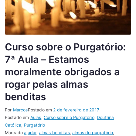
Curso sobre o Purgatório:
7ª Aula – Estamos
moralmente obrigados a
rogar pelas almas
benditas
Por
Marcos
Postado em
2 de fevereiro de 2017
Postado em
Aulas
,
Curso sobre o Purgatório
,
Doutrina
Católica
,
Purgatório
Marcado
ajudar
,
almas benditas
,
almas do purgatório
,