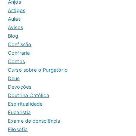
Anjos
Artigos
Aulas
Avisos
Blog
Confissão
Confraria
Contos
Curso sobre o Purgatório
Deus
Devoções
Doutrina Católica
Espiritualidade
Eucaristia
Exame de consciência
Filosofia